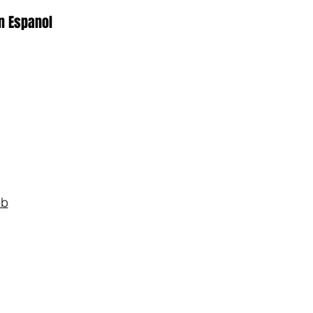
n Espanol
eb