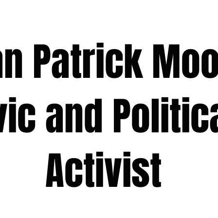
 Patrick M
 and Polit
ivist