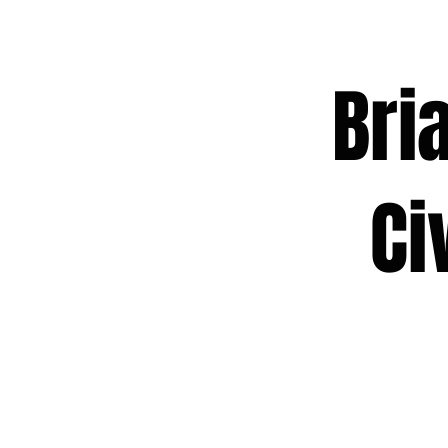
Brian
Civic
Act