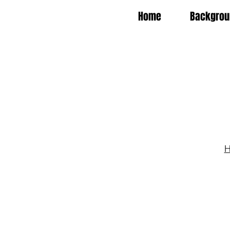
Home
Backgrou
H